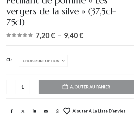
Pétillant de pomme « Les
vergers de la silve » (37,5cl-
75cl)
7,20
€
–
9,40
€
0
out of 5
CL
AJOUTER AU PANIER
Ajouter À La Liste D’envies