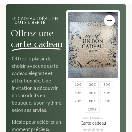
LE CADEAU IDÉAL, EN
TOUTE LIBERTÉ
Offrez une
carte cadeau
Offrez le plaisir de
choisir avec une carte
cadeau élégante et
attentionnée. Une
10 €
20 €
30 €
invitation à découvrir
40 €
50 €
60 €
nos produits en
70 €
80 €
90 €
boutique, à son rythme,
100 €
selon ses envies.
CARTE CADEAU
Idéale pour célébrer un
Carte cadeau
moment précieux,