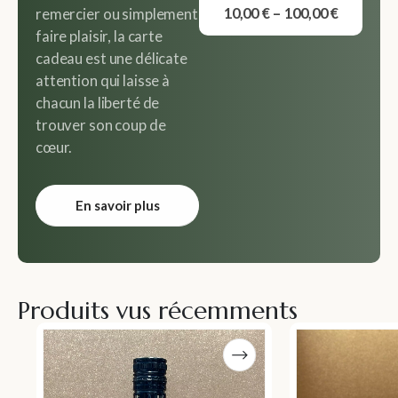
0
out of 5
10,00
€
–
100,00
€
remercier ou simplement
faire plaisir, la carte
cadeau est une délicate
attention qui laisse à
chacun la liberté de
trouver son coup de
cœur.
En savoir plus
Produits vus récemments