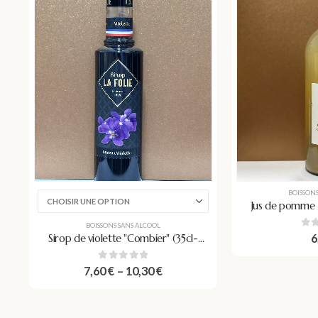
BOISSON
Jus de pomme 
vergers de
BOISSONS SANS ALCOOL
0
o
6
Sirop de violette "Combier" (35cl-
70cl)
0
out of 5
7,60
€
–
10,30
€