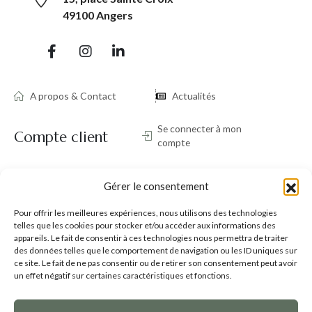
49100 Angers
A propos & Contact
Actualités
Se connecter à mon
Compte client
compte
Support
Gérer le consentement
Mentions légales
Pour offrir les meilleures expériences, nous utilisons des technologies
Politique de cookies (UE)
telles que les cookies pour stocker et/ou accéder aux informations des
Conditions générales de vente
appareils. Le fait de consentir à ces technologies nous permettra de traiter
des données telles que le comportement de navigation ou les ID uniques sur
Politique en matière de remboursements et de retours
ce site. Le fait de ne pas consentir ou de retirer son consentement peut avoir
un effet négatif sur certaines caractéristiques et fonctions.