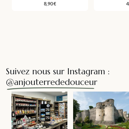
0
out of 5
0
o
8,90
€
4
Suivez nous sur Instagram :
@anjouterrededouceur