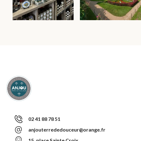
02 41 88 78 51
anjouterrededouceur@orange.fr
15, place Sainte Croix