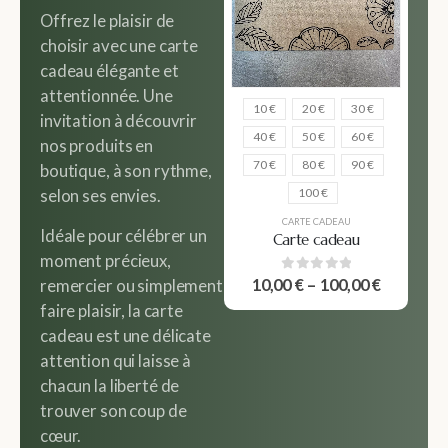
Offrez le plaisir de
choisir avec une carte
cadeau élégante et
attentionnée. Une
10 €
20 €
30 €
invitation à découvrir
40 €
50 €
60 €
nos produits en
70 €
80 €
90 €
boutique, à son rythme,
100 €
selon ses envies.
CARTE CADEAU
Idéale pour célébrer un
Carte cadeau
moment précieux,
0
out of 5
10,00
€
–
100,00
€
remercier ou simplement
faire plaisir, la carte
cadeau est une délicate
attention qui laisse à
chacun la liberté de
trouver son coup de
cœur.